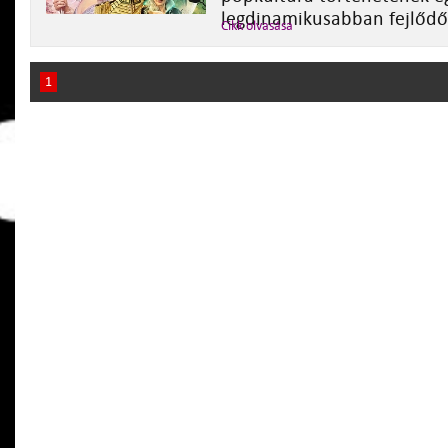
legdinamikusabban fejlődő
Cikk olvasása
1