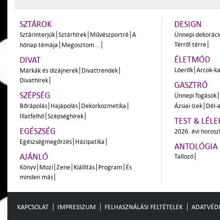
SZTÁROK
DESIGN
Sztárinterjúk
Sztárhírek
Művészportré
A
Ünnepi dekoráci
Térről térre
hónap témája
Megosztom...
ÉLETMÓD
DIVAT
Lóerők
Arcok-ka
Márkák és dizájnerek
Divattrendek
Divathírek
GASZTRÓ
SZÉPSÉG
Ünnepi fogások
Bőrápolás
Hajápolás
Dekorkozmetika
Ázsiai ízek
Dél-a
Illatfelhő
Szépséghírek
TEST & LÉLE
EGÉSZSÉG
2026. évi horos
Egészségmegőrzés
Házipatika
ANTOLÓGIA
AJÁNLÓ
Tallozó
Könyv
Mozi
Zene
Kiállítás
Program
És
minden más
KAPCSOLAT
IMPRESSZUM
FELHASZNÁLÁSI FELTÉTELEK
ADATVÉD