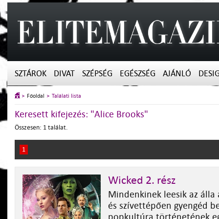
SZTÁROK
DIVAT
SZÉPSÉG
EGÉSZSÉG
AJÁNLÓ
DESI
Főoldal
Találati lista
Keresett kifejezés: "Alice Brooks"
Összesen: 1 találat.
1
Wicked 2. rész
Mindenkinek leesik az álla 
és szívettépően gyengéd be
popkultúra történetének e