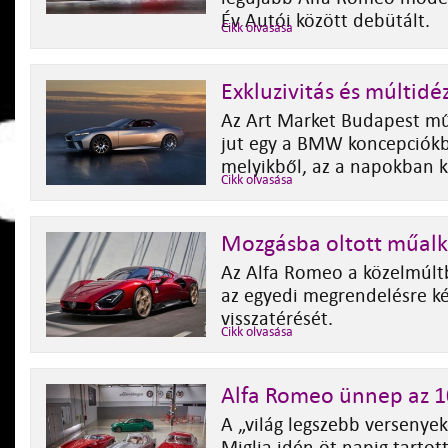
Év Autói között debütált.
Cikk olvasása
Exkluzivitás és múltid
Az Art Market Budapest műv
jut egy a BMW koncepciókb
melyikből, az a napokban k
Cikk olvasása
Mozgásba oltott műalk
Az Alfa Romeo a közelmúlt
az egyedi megrendelésre ké
visszatérését.
Cikk olvasása
Alfa Romeo ünnep az 1
A „világ legszebb versenyek