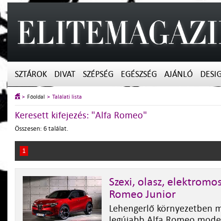
SZTÁROK
DIVAT
SZÉPSÉG
EGÉSZSÉG
AJÁNLÓ
DESI
Főoldal
Találati lista
Keresett kifejezés: "Alfa Romeo"
Összesen: 6 találat.
1
Szexi, olasz, elektromos 
Romeo Junior
Lehengerlő környezetben m
legújabb Alfa Romeo model