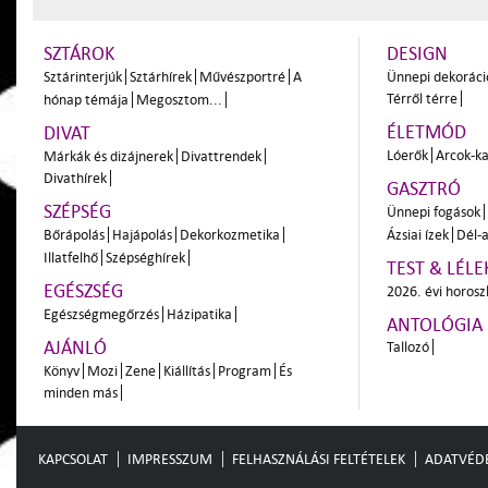
SZTÁROK
DESIGN
Sztárinterjúk
Sztárhírek
Művészportré
A
Ünnepi dekoráci
Térről térre
hónap témája
Megosztom...
ÉLETMÓD
DIVAT
Lóerők
Arcok-ka
Márkák és dizájnerek
Divattrendek
Divathírek
GASZTRÓ
SZÉPSÉG
Ünnepi fogások
Bőrápolás
Hajápolás
Dekorkozmetika
Ázsiai ízek
Dél-a
Illatfelhő
Szépséghírek
TEST & LÉLE
EGÉSZSÉG
2026. évi horos
Egészségmegőrzés
Házipatika
ANTOLÓGIA
AJÁNLÓ
Tallozó
Könyv
Mozi
Zene
Kiállítás
Program
És
minden más
KAPCSOLAT
IMPRESSZUM
FELHASZNÁLÁSI FELTÉTELEK
ADATVÉD