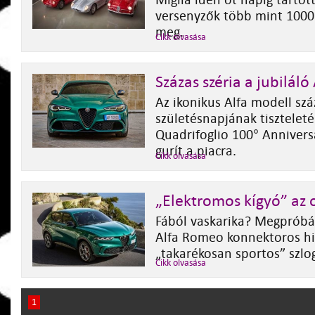
Miglia idén öt napig tartott
versenyzők több mint 1000
meg.
Cikk olvasása
Százas széria a jubiláló 
Az ikonikus Alfa modell szá
születésnapjának tiszteleté
Quadrifoglio 100° Annivers
gurít a piacra.
Cikk olvasása
„Elektromos kígyó” az 
Fából vaskarika? Megpróbá
Alfa Romeo konnektoros hi
„takarékosan sportos” szlo
Cikk olvasása
1