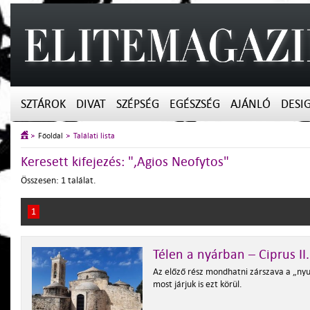
SZTÁROK
DIVAT
SZÉPSÉG
EGÉSZSÉG
AJÁNLÓ
DESI
Főoldal
Találati lista
Keresett kifejezés: ",Agios Neofytos"
Összesen: 1 találat.
1
Télen a nyárban – Ciprus II.
Az előző rész mondhatni zárszava a „nyu
most járjuk is ezt körül.