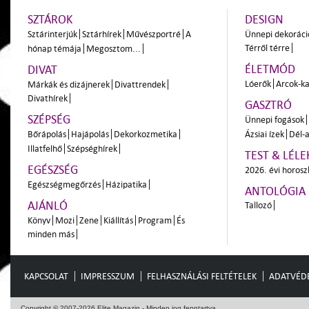
SZTÁROK
DESIGN
Sztárinterjúk
Sztárhírek
Művészportré
A
Ünnepi dekoráci
Térről térre
hónap témája
Megosztom...
ÉLETMÓD
DIVAT
Lóerők
Arcok-ka
Márkák és dizájnerek
Divattrendek
Divathírek
GASZTRÓ
SZÉPSÉG
Ünnepi fogások
Bőrápolás
Hajápolás
Dekorkozmetika
Ázsiai ízek
Dél-a
Illatfelhő
Szépséghírek
TEST & LÉLE
EGÉSZSÉG
2026. évi horos
Egészségmegőrzés
Házipatika
ANTOLÓGIA
AJÁNLÓ
Tallozó
Könyv
Mozi
Zene
Kiállítás
Program
És
minden más
KAPCSOLAT
IMPRESSZUM
FELHASZNÁLÁSI FELTÉTELEK
ADATVÉD
Copyright © 2007-2026 Elite Magazin - Minden jog fenntartva.