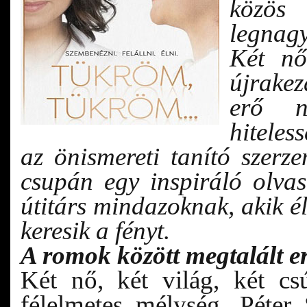
közös
legnagy
Két nő
újrakez
erő 
hiteles
az önismereti tanító sze
csupán egy inspiráló olva
útitárs mindazoknak, akik é
keresik a fényt.
A romok között megtalált e
Két nő, két világ, két cs
félelmetes mélység. Péte