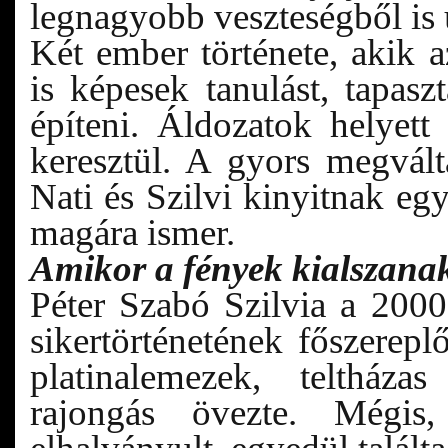
legnagyobb veszteségből is új 
Két ember története, akik 
is képesek tanulást, tapaszt
építeni. Áldozatok helyett 
keresztül. A gyors megvál
Nati és Szilvi kinyitnak eg
magára ismer.
Amikor a fények kialszana
Péter Szabó Szilvia a 200
sikertörténetének főszerep
platinalemezek, teltháza
rajongás övezte. Mégis