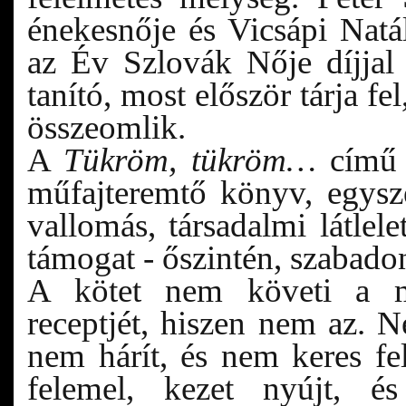
énekesnője és Vicsápi Natál
az Év Szlovák Nője díjjal k
tanító, most először tárja f
összeomlik.
A
Tükröm, tükröm…
című 
műfajteremtő könyv, egysze
vallomás, társadalmi látlelet
támogat - őszintén, szabadon,
A kötet nem követi a me
receptjét, hiszen nem az. 
nem hárít, és nem keres fe
felemel, kezet nyújt, é