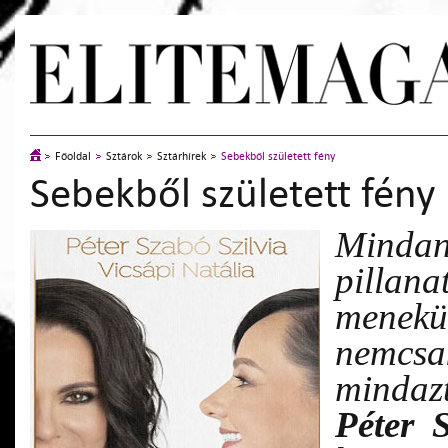
Főoldal
Sztárok
Sztárhírek
Sebekből született fény
Sebekből született fény
Minda
pillan
menekü
nemcsa
mindazt
Péter 