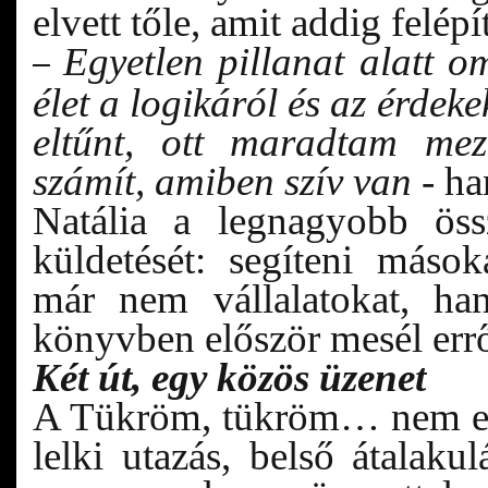
elvett tőle, amit addig felépít
Egyetlen pillanat alatt o
–
élet a logikáról és az érdek
eltűnt, ott maradtam mez
számít, amiben szív van
- ha
Natália a legnagyobb öss
küldetését: segíteni más
már nem vállalatokat, ha
könyvben először mesél errő
Két út, egy közös üzenet
A Tükröm, tükröm… nem egy
lelki utazás, belső átalakul