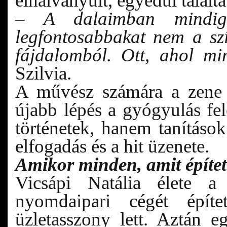
elhalványult, egyedül talált
–
A dalaimban mindi
legfontosabbakat nem a s
fájdalomból. Ott, ahol mi
Szilvia.
A művész számára a zene 
újabb lépés a gyógyulás f
történetek, hanem tanítások
elfogadás és a hit üzenete.
Amikor minden, amit épített
Vicsápi Natália élete a
nyomdaipari cégét építe
üzletasszony lett. Aztán 