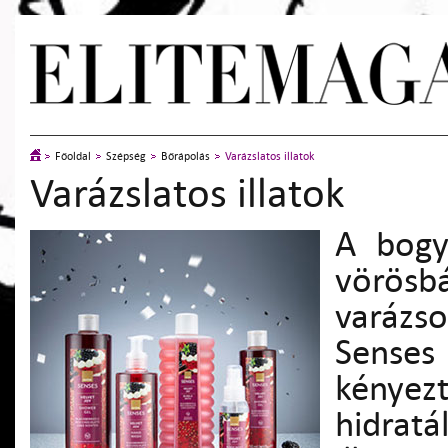
Főoldal
Szépség
Bőrápolás
Varázslatos illatok
Varázslatos illatok
A bogy
vörösbá
varázs
Sense
kényezt
hidratá