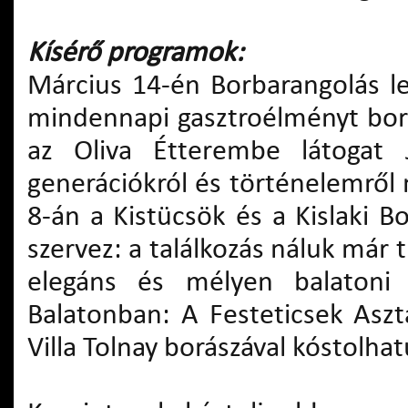
Kísérő programok:
Március 14-én Borbarangolás l
mindennapi gasztroélményt bors
az Oliva Étterembe látogat Já
generációkról és történelemről
8-án a Kistücsök és a Kislaki 
szervez: a találkozás náluk már tr
elegáns és mélyen balatoni
Balatonban: A Festeticsek Asz
Villa Tolnay borászával kóstolha