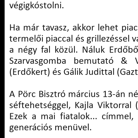
végigkóstolni.
Ha már tavasz, akkor lehet piac
termelői piaccal és grillezéssel 
a négy fal közül. Náluk Erdőb
Szarvasgomba bemutató & Vac
(Erdőkert) és Gálik Judittal (Ga
A Pörc Bisztró március 13-án né
séftehetséggel, Kajla Viktorral
Ezek a mai fiatalok... címmel
generációs menüvel.