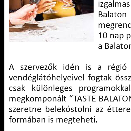
izgalmas
Balaton
megrend
10 nap p
a Balaton
A szervezők idén is a régió 
vendéglátóhelyeivel fogtak ös
csak különleges programokk
megkomponált “TASTE BALATON m
szeretne belekóstolni az étter
formában is megteheti.