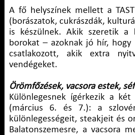
A fő helyszínek mellett a TAS
(borászatok, cukrászdák, kultur
is készülnek. Akik szeretik a
borokat ­­– azoknak jó hír, hog
csatlakozott, akik extra nyit
vendégeket.
Örömfőzések, vacsora estek, séf
Különlegesnek ígérkezik a két
(március 6. és 7.): a szlové
különlegességeit, steakjeit és 
Balatonszemesre, a vacsora me