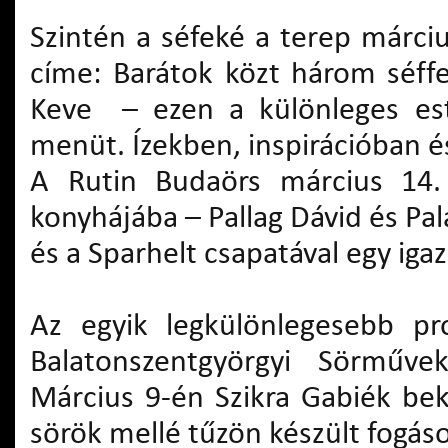
Szintén a séfeké a terep márci
címe: Barátok közt három séff
Keve – ezen a különleges est
menüt. Ízekben, inspirációban é
A Rutin Budaörs március 14. 
konyhájába – Pallag Dávid és Pal
és a Sparhelt csapatával egy iga
Az egyik legkülönlegesebb 
Balatonszentgyörgyi Sörműve
Március 9-én Szikra Gabiék be
sörök mellé tűzön készült fogás