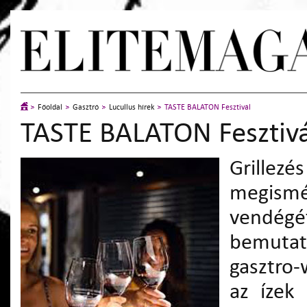
Főoldal
Gasztró
Lucullus hírek
TASTE BALATON Fesztivál
TASTE BALATON Fesztivá
Grille
megism
vendégé
bemutat
gasztro
az ízek