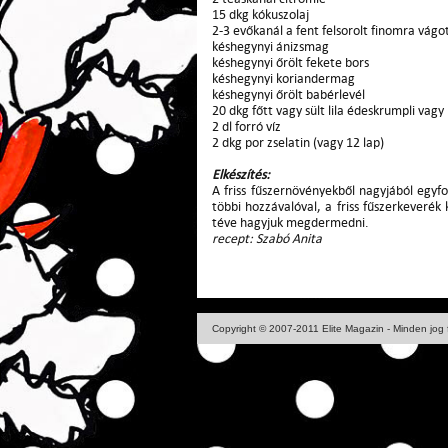
15 dkg kókuszolaj
2-3 evőkanál a fent felsorolt finomra vágo
késhegynyi ánizsmag
késhegynyi őrölt fekete bors
késhegynyi koriandermag
késhegynyi őrölt babérlevél
20 dkg főtt vagy sült lila édeskrumpli vagy 
2 dl forró víz
2 dkg por zselatin (vagy 12 lap)
Elkészítés:
A friss fűszernövényekből nagyjából egyf
többi hozzávalóval, a friss fűszerkeverék
téve hagyjuk megdermedni.
recept: Szabó Anita
Copyright © 2007-2011 Elite Magazin - Minden jog 