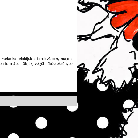
selatint feloldjuk a forró vízben, majd a
ikon formába töltjük, végül hűtőszekrénybe