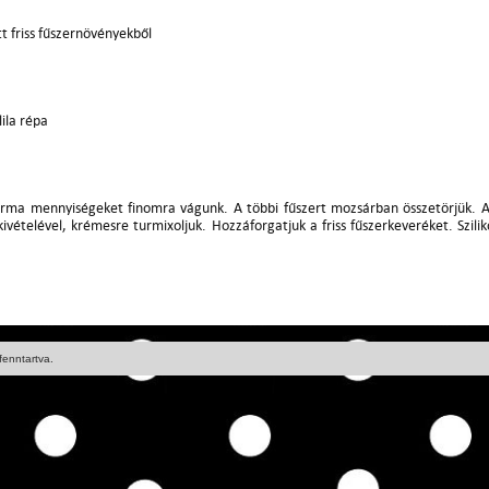
tt friss fűszernövényekből
lila répa
orma mennyiségeket finomra vágunk. A többi fűszert mozsárban összetörjük. A z
 kivételével, krémesre turmixoljuk. Hozzáforgatjuk a friss fűszerkeveréket. Szil
fenntartva.