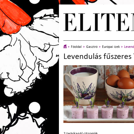
Főoldal
Gasztró
Európai ízek
Levend
Levendulás fűszeres
2 teáskanál citromlé