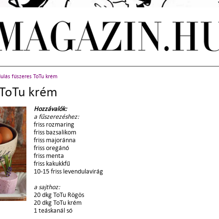
ulás fűszeres ToTu krém
 ToTu krém
Hozzávalók:
a fűszerezéshez:
friss rozmaring
friss bazsalikom
friss majoránna
friss oregánó
friss menta
friss kakukkfű
10-15 friss levendulavirág
a sajthoz:
20 dkg ToTu Rögös
20 dkg ToTu krém
1 teáskanál só