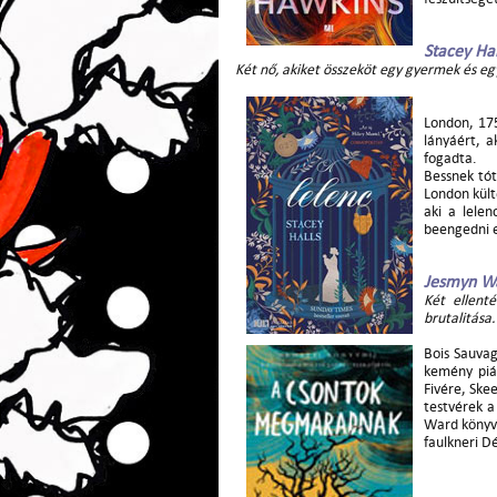
Stacey Hal
Két nő, akiket összeköt egy gyermek és eg
London, 175
lányáért, a
fogadta.
Bessnek tót
London kült
aki a lele
beengedni e
Jesmyn W
Két ellent
brutalitása.
Bois Sauvag
kemény piá
Fivére, Skee
testvérek a
Ward könyvé
faulkneri D