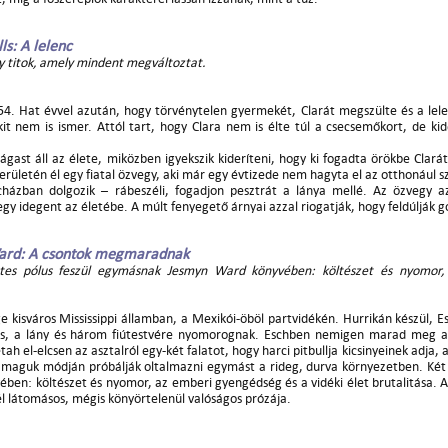
ls: A lelenc
y titok, amely mindent megváltoztat.
4. Hat évvel azután, hogy törvénytelen gyermekét, Clarát megszülte és a lel
kit nem is ismer. Attól tart, hogy Clara nem is élte túl a csecsemőkort, de kid
ágast áll az élete, miközben igyekszik kideríteni, hogy ki fogadta örökbe Clará
erületén él egy fiatal özvegy, aki már egy évtizede nem hagyta el az otthonául s
ncházban dolgozik – rábeszéli, fogadjon pesztrát a lánya mellé. Az özvegy 
gy idegent az életébe. A múlt fenyegető árnyai azzal riogatják, hogy feldúlják g
ard: A csontok megmaradnak
étes pólus feszül egymásnak Jesmyn Ward könyvében: költészet és nyomor,
e kisváros Mississippi államban, a Mexikói-öböl partvidékén. Hurrikán készül, E
s, a lány és három fiútestvére nyomorognak. Eschben nemigen marad meg az
tah el-elcsen az asztalról egy-két falatot, hogy harci pitbullja kicsinyeinek adja,
 maguk módján próbálják oltalmazni egymást a rideg, durva környezetben. Két 
ben: költészet és nyomor, az emberi gyengédség és a vidéki élet brutalitása.
él látomásos, mégis könyörtelenül valóságos prózája.