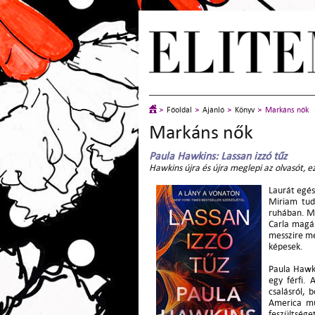
Főoldal
Ajánló
Könyv
Markáns nők
Markáns nők
Paula Hawkins:
Lassan izzó tűz
Hawkins újra és újra meglepi az olvasót, ez
Laurát egész
Miriam tudj
ruhában. Mi
Carla magán
messzire me
képesek.
Paula Hawk
egy férfi.
csalásról,
America mű
feszültséget