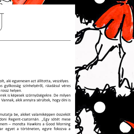
lt, aki egyenesen azt állította, veszélyes.
 gyilkosság színhelyéről, ráadásul véres
 rossz helyen.
erek is képesek szörnyűségekre. De milyen
annak, akik annyira sérültek, hogy ölni is
mutatja be, akiket valamiképpen összeköt
ondoni Regent-csatornán. „Egy sötét mese
vagy nem – mondta Hawkins a Good Morning
ar egyet a történeten, egyre fokozva a