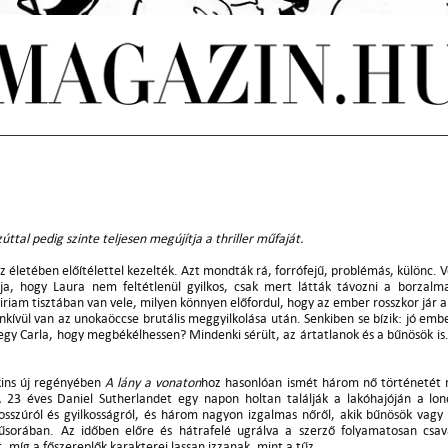
úttal pedig szinte teljesen megújítja a thriller műfaját.
 életében előítélettel kezelték. Azt mondták rá, forrófejű, problémás, különc. Vo
a, hogy Laura nem feltétlenül gyilkos, csak mert látták távozni a borzalmas
riam tisztában van vele, milyen könnyen előfordul, hogy az ember rosszkor jár a
kívül van az unokaöccse brutális meggyilkolása után. Senkiben se bízik: jó emb
gy Carla, hogy megbékélhessen? Mindenki sérült, az ártatlanok és a bűnösök is. V
ins új regényében
A lány a vonaton
hoz hasonlóan ismét három nő történetét 
 A 23 éves Daniel Sutherlandet egy napon holtan találják a lakóhajóján a l
 bosszúról és gyilkosságról, és három nagyon izgalmas nőről, akik bűnösök 
sorában. Az időben előre és hátrafelé ugrálva a szerző folyamatosan csav
, míg a főszereplők karakterei lassan izzanak, mint a tűz.