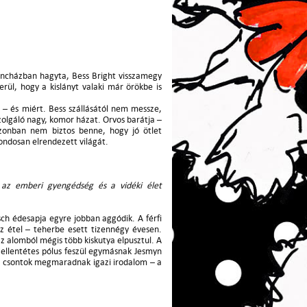
encházban hagyta, Bess Bright visszamegy
erül, hogy a kislányt valaki már örökbe is
t – és miért. Bess szállásától nem messze,
zolgáló nagy, komor házat. Orvos barátja –
azonban nem biztos benne, hogy jó ötlet
ondosan elrendezett világát.
 az emberi gyengédség és a vidéki élet
sch édesapja egyre jobban aggódik. A férfi
 étel – teherbe esett tizennégy évesen.
 az alomból mégis több kiskutya elpusztul. A
ellentétes pólus feszül egymásnak Jesmyn
 A csontok megmaradnak igazi irodalom – a